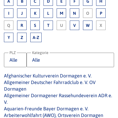
A
B
C
D
E
F
G
H
I
J
K
L
M
N
O
P
Q
R
S
T
U
V
W
X
Y
Z
A-Z
PLZ
Kategorie
Afghanischer Kulturverein Dormagen e. V.
Allgemeiner Deutscher Fahrradclub e. V. OV
Dormagen
Allgemeiner Dormagener Rassehundeverein ADR e.
V.
Aquarien-Freunde Bayer Dormagen e. V.
Arbeiterwohlfahrt (AWO), Ortsverein Dormagen