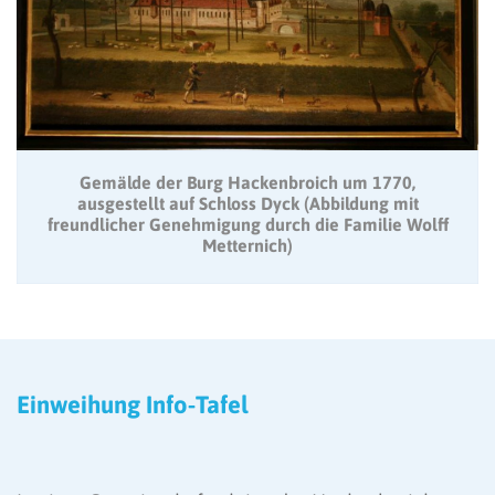
Gemälde der Burg Hackenbroich um 1770,
ausgestellt auf Schloss Dyck (Abbildung mit
freundlicher Genehmigung durch die Familie Wolff
Metternich)
Einweihung Info-Tafel