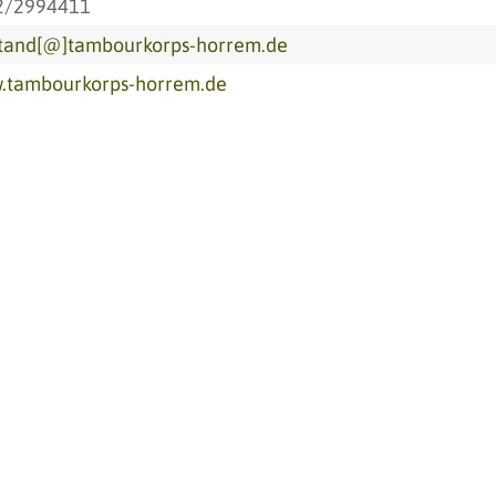
2/2994411
stand[@]tambourkorps-horrem.de
.tambourkorps-horrem.de