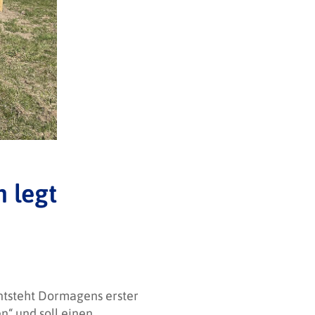
 legt
ntsteht Dormagens erster
n“ und soll einen