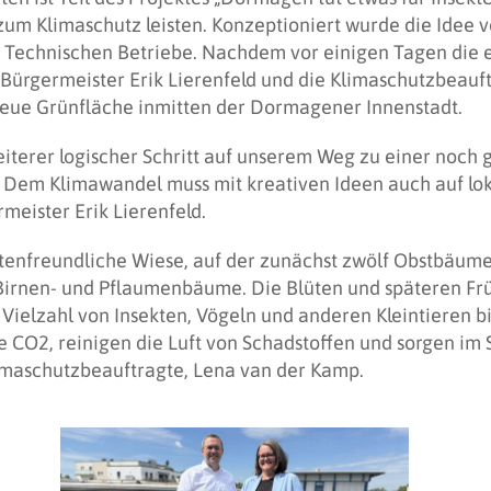
 zum Klimaschutz leisten. Konzeptioniert wurde die Ide
 Technischen Betriebe. Nachdem vor einigen Tagen die 
Bürgermeister Erik Lierenfeld und die Klimaschutzbeauf
eue Grünfläche inmitten der Dormagener Innenstadt.
eiterer logischer Schritt auf unserem Weg zu einer noch
Dem Klimawandel muss mit kreativen Ideen auch auf lo
meister Erik Lierenfeld.
tenfreundliche Wiese, auf der zunächst zwölf Obstbäume
 Birnen- und Pflaumenbäume. Die Blüten und späteren Frü
Vielzahl von Insekten, Vögeln und anderen Kleintieren 
 CO2, reinigen die Luft von Schadstoffen und sorgen im
limaschutzbeauftragte, Lena van der Kamp.