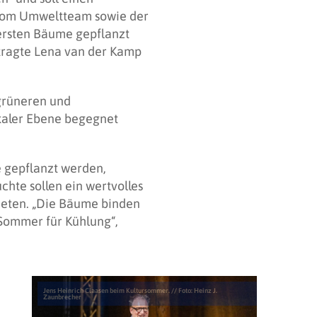
e vom Umweltteam sowie der
ersten Bäume gepflanzt
tragte Lena van der Kamp
 grüneren und
kaler Ebene begegnet
 gepflanzt werden,
chte sollen ein wertvolles
bieten. „Die Bäume binden
 Sommer für Kühlung“,
Jens Heinrich Claasen beim Kultursommer. // Foto: Heinz J.
Zaunbrecher