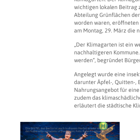
wichtigen lokalen Beitrag
Abteilung Grünflächen der
worden waren, eröffneten 
am Montag, 29. März die n
„Der Klimagarten ist ein w
nachhaltigeren Kommune. 
werden“, begründet Bürger
Angelegt wurde eine insek
darunter Äpfel-, Quitten-,
Nahrungsangebot für eine 
zudem das klimaschädliche
erläutert die städtische K
Die DISTEL aus Berlin ist auch in diesem Herbst wieder ein fester Teil
des Kabarettprogramms in Dormagen; Foto: Robert Jentzsch