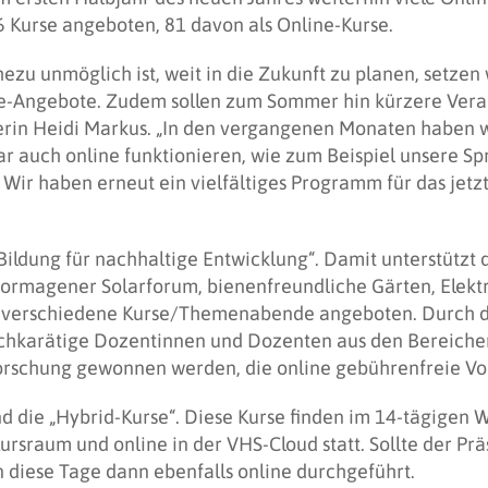
Kurse angeboten, 81 davon als Online-Kurse.
hezu unmöglich ist, weit in die Zukunft zu planen, setzen
ne-Angebote. Zudem sollen zum Sommer hin kürzere Vera
terin Heidi Markus. „In den vergangenen Monaten haben wi
r auch online funktionieren, wie zum Beispiel unsere Sp
 Wir haben erneut ein vielfältiges Programm für das jetz
ildung für nachhaltige Entwicklung“. Damit unterstützt 
ormagener Solarforum, bienenfreundliche Gärten, Elekt
verschiedene Kurse/Themenabende angeboten. Durch di
ochkarätige Dozentinnen und Dozenten aus den Bereichen 
Forschung gewonnen werden, die online gebührenfreie Vo
 die „Hybrid-Kurse“. Diese Kurse finden im 14-tägigen W
rsraum und online in der VHS-Cloud statt. Sollte der Pr
 diese Tage dann ebenfalls online durchgeführt.