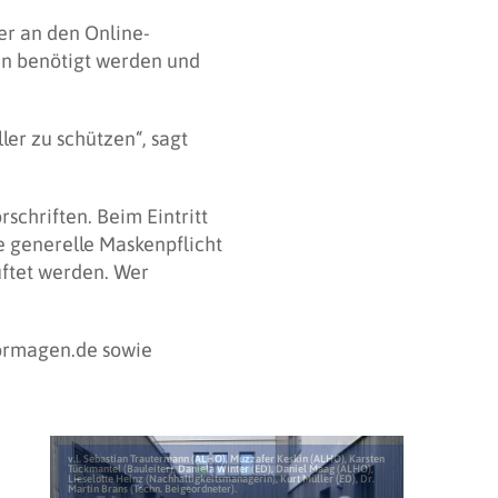
ger an den Online-
en benötigt werden und
ler zu schützen“, sagt
chriften. Beim Eintritt
e generelle Maskenpflicht
ftet werden. Wer
dormagen.de sowie
v.l. Sebastian Trautermann (ALHO), Muzzafer Keskin (ALHO), Karsten
Tückmantel (Bauleiter), Daniela Winter (ED), Daniel Maag (ALHO),
Lieselotte Heinz (Nachhaltigkeitsmanagerin), Kurt Müller (ED), Dr.
Martin Brans (Techn. Beigeordneter).