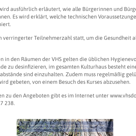
wird ausführlich erläutert, wie alle Bürgerinnen und Bür
en. Es wird erklärt, welche technischen Voraussetzung
iert.
n verringerter Teilnehmerzahl statt, um die Gesundheit al
n in den Räumen der VHS gelten die üblichen Hygienevors
nde zu desinfizieren, im gesamten Kulturhaus besteht ein
abstände sind einzuhalten. Zudem muss regelmäßig gelü
ird gebeten, von einem Besuch des Kurses abzusehen.
nen zu den Angeboten gibt es im Internet unter www.vhs
57 238.
Der Brandkrustenpilz befällt den Wurzelbereich und Stamm eines
Baumes und zersetzt diese – wie hier bei einer Blutbuche.