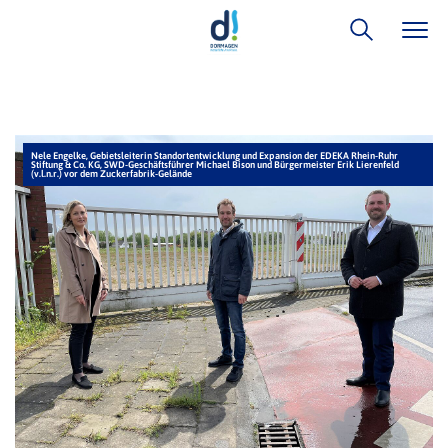
Nele Engelke, Gebietsleiterin Standortentwicklung und Expansion der EDEKA Rhein-Ruhr
Stiftung & Co. KG, SWD-Geschäftsführer Michael Bison und Bürgermeister Erik Lierenfeld
(v.l.n.r.) vor dem Zuckerfabrik-Gelände