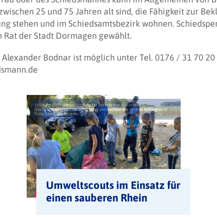
ischen 25 und 75 Jahren alt sind, die Fähigkeit zur Bek
ung stehen und im Schiedsamtsbezirk wohnen. Schiedspe
m Rat der Stadt Dormagen gewählt.
lexander Bodnar ist möglich unter Tel. 0176 / 31 70 20 
dsmann.de
Früh übt sich: Umweltschutz ist bereits den kleinsten
Dormagenerinnen und Dormagenern schon ein großes Anliegen //
Foto: Stadt Dormagen
Umweltscouts im Einsatz für
einen sauberen Rhein