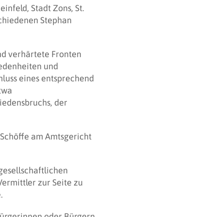
nfeld, Stadt Zons, St.
schiedenen Stephan
nd verhärtete Fronten
edenheiten und
chluss eines entsprechend
etwa
riedensbruchs, der
s Schöffe am Amtsgericht
 gesellschaftlichen
rmittler zur Seite zu
e.
ürgerinnen oder Bürgern