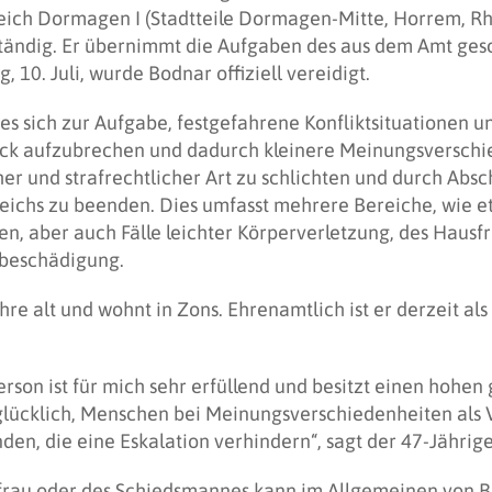
ich Dormagen I (Stadtteile Dormagen-Mitte, Horrem, Rhei
ständig. Er übernimmt die Aufgaben des aus dem Amt ge
10. Juli, wurde Bodnar offiziell vereidigt.
s sich zur Aufgabe, festgefahrene Konfliktsituationen u
ck aufzubrechen und dadurch kleinere Meinungsverschi
icher und strafrechtlicher Art zu schlichten und durch Abs
leichs zu beenden. Dies umfasst mehrere Bereiche, wie 
en, aber auch Fälle leichter Körperverletzung, des Hausf
hbeschädigung.
hre alt und wohnt in Zons. Ehrenamtlich ist er derzeit al
erson ist für mich sehr erfüllend und besitzt einen hohen
lücklich, Menschen bei Meinungsverschiedenheiten als Ve
den, die eine Eskalation verhindern“, sagt der 47-Jährig
frau oder des Schiedsmannes kann im Allgemeinen von B