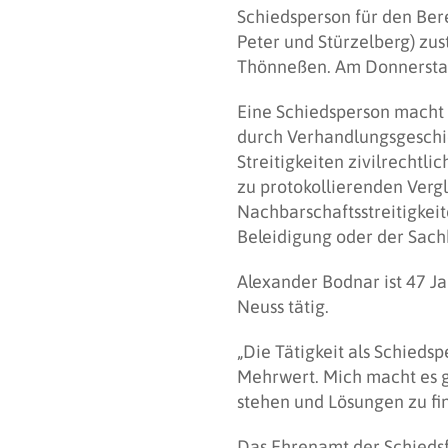
Schiedsperson für den Bere
Peter und Stürzelberg) zu
Thönneßen. Am Donnerstag, 
Eine Schiedsperson macht e
durch Verhandlungsgeschi
Streitigkeiten zivilrechtl
zu protokollierenden Verg
Nachbarschaftsstreitigkeit
Beleidigung oder der Sac
Alexander Bodnar ist 47 Ja
Neuss tätig.
„Die Tätigkeit als Schiedsp
Mehrwert. Mich macht es g
stehen und Lösungen zu fin
Das Ehrenamt der Schieds