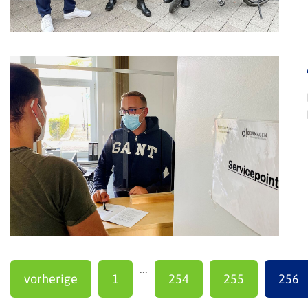
...
vorherige
1
254
255
256