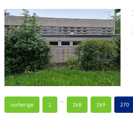
...
vorherige
1
268
269
270