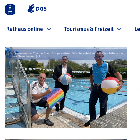
Rathaus online
Tourismus & Freizeit
L
Schwimmmeister Thomas Ettelt, Bürgermeister Erik Lierenfeld und TSV-Geschäftsführer
Frank Neuenhausen (v.l.n.r.)