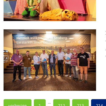
...
vorherige
1
212
213
214